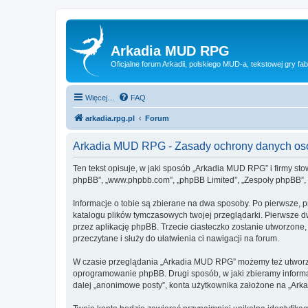
Arkadia MUD RPG
Oficjalne forum Arkadii, polskiego MUD-a, tekstowej gry fab
Więcej…
FAQ
arkadia.rpg.pl
Forum
Arkadia MUD RPG - Zasady ochrony danych o
Ten tekst opisuje, w jaki sposób „Arkadia MUD RPG” i firmy sto
phpBB”, „www.phpbb.com”, „phpBB Limited”, „Zespoły phpBB”, ko
Informacje o tobie są zbierane na dwa sposoby. Po pierwsze, 
katalogu plików tymczasowych twojej przeglądarki. Pierwsze dw
przez aplikację phpBB. Trzecie ciasteczko zostanie utworzone,
przeczytane i służy do ułatwienia ci nawigacji na forum.
W czasie przeglądania „Arkadia MUD RPG” możemy też utworzyć
oprogramowanie phpBB. Drugi sposób, w jaki zbieramy informa
dalej „anonimowe posty”, konta użytkownika założone na „Arkad