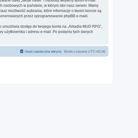
ane dalej „twoje hasło” i osobisty aktywny adres e-mail
ch osobowych w państwie, w którym stoi nasz serwer. Mamy
masz możliwość wybrania, które informacje o twoim koncie są
e generowanych przez oprogramowanie phpBB e-maili.
 to umożliwia dostęp do twojego konta na „Arkadia MUD RPG”,
azwy użytkownika i adresu e-mail. Po podaniu tych danych
Usuń ciasteczka witryny
Strefa czasowa
UTC+02:00