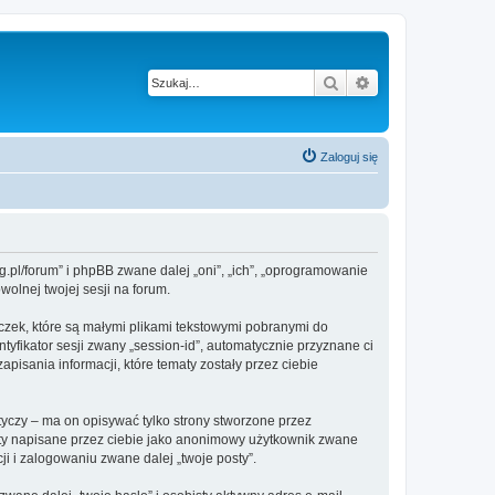
Szukaj
Wyszukiwanie z
Zaloguj się
g.pl/forum” i phpBB zwane dalej „oni”, „ich”, „oprogramowanie
olnej twojej sesji na forum.
czek, które są małymi plikami tekstowymi pobranymi do
tyfikator sesji zwany „session-id”, automatycznie przyznane ci
isania informacji, które tematy zostały przez ciebie
czy – ma on opisywać tylko strony stworzone przez
sty napisane przez ciebie jako anonimowy użytkownik zwane
i i zalogowaniu zwane dalej „twoje posty”.