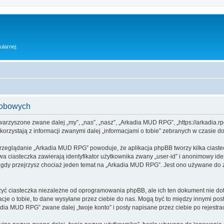
ularnej.
sobowych
warzyszone zwane dalej „my”, „nas”, „nasz”, „Arkadia MUD RPG”, „https://arkadia.rp
rzystają z informacji zwanymi dalej „informacjami o tobie” zebranych w czasie dow
przeglądanie „Arkadia MUD RPG” powoduje, że aplikacja phpBB tworzy kilka ciaste
a ciasteczka zawierają identyfikator użytkownika zwany „user-id” i anonimowy iden
 gdy przejrzysz chociaż jeden temat na „Arkadia MUD RPG”. Jest ono używane do zap
 ciasteczka niezależne od oprogramowania phpBB, ale ich ten dokument nie doty
cje o tobie, to dane wysyłane przez ciebie do nas. Mogą być to między innymi po
ia MUD RPG” zwane dalej „twoje konto” i posty napisane przez ciebie po rejestracj