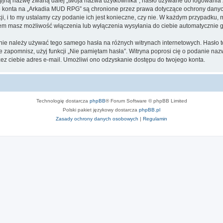
cyjną nazwę zwaną dalej „twoja nazwa użytkownika”, hasło używane do logowania zw
ego konta na „Arkadia MUD RPG” są chronione przez prawa dotyczące ochrony dany
, i to my ustalamy czy podanie ich jest konieczne, czy nie. W każdym przypadku, 
ntem masz możliwość włączenia lub wyłączenia wysyłania do ciebie automatyczni
j nie należy używać tego samego hasła na różnych witrynach internetowych. Hasło
 je zapomnisz, użyj funkcji „Nie pamiętam hasła”. Witryna poprosi cię o podanie n
z ciebie adres e-mail. Umożliwi ono odzyskanie dostępu do twojego konta.
Technologię dostarcza
phpBB
® Forum Software © phpBB Limited
Polski pakiet językowy dostarcza
phpBB.pl
Zasady ochrony danych osobowych
|
Regulamin