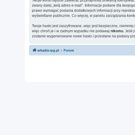
Twoje konto będzie zawierać przynajmniej unikalną identyfika
zwany dalej „twój adres e-mail”. Informacje podane dla twoj
prawo wymagać podania dodatkowych informacji przy rejestracji
wyświetlane publicznie. Co więcej, w panelu zarządzania ko
Twoje hasło jest zaszyfrowane, więc jest bezpieczne, niemnie
więc chroń je i w żadnym wypadku nie podawaj
nikomu
. Jeśli
zostanie wygenerowane nowe hasło i przesłane na podany prze
arkadia.rpg.pl
Forum