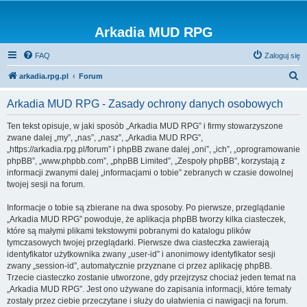
Arkadia MUD RPG
FAQ
Zaloguj się
S
arkadia.rpg.pl
Forum
z
Arkadia MUD RPG - Zasady ochrony danych osobowych
u
k
Ten tekst opisuje, w jaki sposób „Arkadia MUD RPG” i firmy stowarzyszone
zwane dalej „my”, „nas”, „nasz”, „Arkadia MUD RPG”,
a
„https://arkadia.rpg.pl/forum” i phpBB zwane dalej „oni”, „ich”, „oprogramowanie
j
phpBB”, „www.phpbb.com”, „phpBB Limited”, „Zespoły phpBB”, korzystają z
informacji zwanymi dalej „informacjami o tobie” zebranych w czasie dowolnej
twojej sesji na forum.
Informacje o tobie są zbierane na dwa sposoby. Po pierwsze, przeglądanie
„Arkadia MUD RPG” powoduje, że aplikacja phpBB tworzy kilka ciasteczek,
które są małymi plikami tekstowymi pobranymi do katalogu plików
tymczasowych twojej przeglądarki. Pierwsze dwa ciasteczka zawierają
identyfikator użytkownika zwany „user-id” i anonimowy identyfikator sesji
zwany „session-id”, automatycznie przyznane ci przez aplikację phpBB.
Trzecie ciasteczko zostanie utworzone, gdy przejrzysz chociaż jeden temat na
„Arkadia MUD RPG”. Jest ono używane do zapisania informacji, które tematy
zostały przez ciebie przeczytane i służy do ułatwienia ci nawigacji na forum.