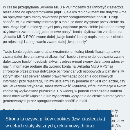
W czasie przeglądania „Arkadia MUD RPG” możemy też utworzyć ciasteczka
niezależne od oprogramowania phpBB, ale ich ten dokument nie dotyczy – ma
on opisywać tylko strony stworzone przez oprogramowanie phpBB. Drugi
sposób, w jaki zbieramy informacje o tobie, to dane wysyłane przez ciebie do
nas. Mogą być to między innymi posty napisane przez ciebie jako anonimowy
użytkownik zwane dalej „anonimowe posty”, konta użytkownika założone na
„Arkadia MUD RPG” zwane dalej „twoje konto” i posty napisane przez ciebie
po rejestracji i zalogowaniu zwane dalej „twoje posty”.
Twoje konto będzie zawierać przynajmniej unikalną identyfikacyjną nazwę
zwaną dalej „twoja nazwa użytkownika”, hasło używane do logowania zwane
dalej „twoje hasło” i osobisty aktywny adres e-mail zwany dalej „twój adres e-
mail”. Informacje podane dla twojego konta na „Arkadia MUD RPG” są
chronione przez prawa dotyczące ochrony danych osobowych w państwie, w
którym stoi nasz serwer. Mamy prawo wymagać podania dodatkowych
informacji przy rejestracji, i to my ustalamy czy podanie ich jest konieczne, czy
nie. W każdym przypadku, masz możliwość wybrania, które informacje o twoim
koncie są wyświetlane publicznie. Co więcej, w panelu zarządzania kontem
masz możliwość włączenia lub wyłączenia wysyłania do ciebie automatycznie
generowanych przez oprogramowanie phpBB e-maili.
Twoje hasło jest zaszyfrowane, więc jest bezpieczne, niemniej nie należy
używać tego samego hasła na różnych witrynach internetowych. Hasło to
Strona ta używa plików cookies (tzw. ciasteczka)
umożliwia dostęp do twojego konta na „Arkadia MUD RPG”, więc chroń je i w
w celach statystycznych, reklamowych oraz
żadnym wypadku nie podawaj
nikomu
. Jeśli je zapomnisz, użyj funkcji „Nie