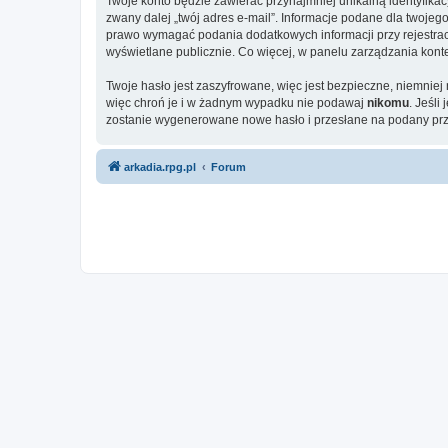
Twoje konto będzie zawierać przynajmniej unikalną identyfika
zwany dalej „twój adres e-mail”. Informacje podane dla twoj
prawo wymagać podania dodatkowych informacji przy rejestracji
wyświetlane publicznie. Co więcej, w panelu zarządzania ko
Twoje hasło jest zaszyfrowane, więc jest bezpieczne, niemnie
więc chroń je i w żadnym wypadku nie podawaj
nikomu
. Jeśli
zostanie wygenerowane nowe hasło i przesłane na podany prze
arkadia.rpg.pl
Forum