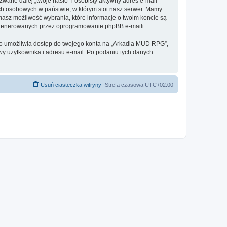
ane dalej „twoje hasło” i osobisty aktywny adres e-mail
ch osobowych w państwie, w którym stoi nasz serwer. Mamy
masz możliwość wybrania, które informacje o twoim koncie są
e generowanych przez oprogramowanie phpBB e-maili.
 to umożliwia dostęp do twojego konta na „Arkadia MUD RPG”,
azwy użytkownika i adresu e-mail. Po podaniu tych danych
Usuń ciasteczka witryny
Strefa czasowa
UTC+02:00