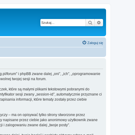
Szukaj
Wyszukiwanie z
Zaloguj się
g.pl/forum” i phpBB zwane dalej „oni”, „ich”, „oprogramowanie
olnej twojej sesji na forum.
czek, które są małymi plikami tekstowymi pobranymi do
tyfikator sesji zwany „session-id”, automatycznie przyznane ci
isania informacji, które tematy zostały przez ciebie
czy – ma on opisywać tylko strony stworzone przez
sty napisane przez ciebie jako anonimowy użytkownik zwane
i i zalogowaniu zwane dalej „twoje posty”.