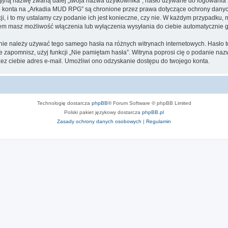
cyjną nazwę zwaną dalej „twoja nazwa użytkownika”, hasło używane do logowania zw
ego konta na „Arkadia MUD RPG” są chronione przez prawa dotyczące ochrony dany
, i to my ustalamy czy podanie ich jest konieczne, czy nie. W każdym przypadku, 
ntem masz możliwość włączenia lub wyłączenia wysyłania do ciebie automatyczni
j nie należy używać tego samego hasła na różnych witrynach internetowych. Hasło
 je zapomnisz, użyj funkcji „Nie pamiętam hasła”. Witryna poprosi cię o podanie n
z ciebie adres e-mail. Umożliwi ono odzyskanie dostępu do twojego konta.
Technologię dostarcza
phpBB
® Forum Software © phpBB Limited
Polski pakiet językowy dostarcza
phpBB.pl
Zasady ochrony danych osobowych
|
Regulamin