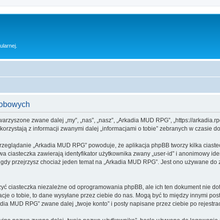
ularnej.
sobowych
warzyszone zwane dalej „my”, „nas”, „nasz”, „Arkadia MUD RPG”, „https://arkadia.rp
rzystają z informacji zwanymi dalej „informacjami o tobie” zebranych w czasie dow
przeglądanie „Arkadia MUD RPG” powoduje, że aplikacja phpBB tworzy kilka ciaste
a ciasteczka zawierają identyfikator użytkownika zwany „user-id” i anonimowy iden
 gdy przejrzysz chociaż jeden temat na „Arkadia MUD RPG”. Jest ono używane do zap
 ciasteczka niezależne od oprogramowania phpBB, ale ich ten dokument nie doty
cje o tobie, to dane wysyłane przez ciebie do nas. Mogą być to między innymi po
ia MUD RPG” zwane dalej „twoje konto” i posty napisane przez ciebie po rejestracj