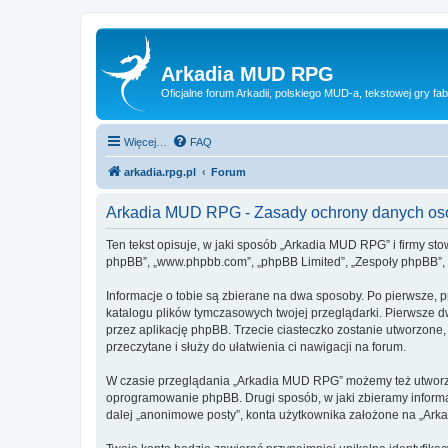
Arkadia MUD RPG
Oficjalne forum Arkadii, polskiego MUD-a, tekstowej gry fab
Więcej…
FAQ
arkadia.rpg.pl
Forum
Arkadia MUD RPG - Zasady ochrony danych o
Ten tekst opisuje, w jaki sposób „Arkadia MUD RPG” i firmy sto
phpBB”, „www.phpbb.com”, „phpBB Limited”, „Zespoły phpBB”, ko
Informacje o tobie są zbierane na dwa sposoby. Po pierwsze, 
katalogu plików tymczasowych twojej przeglądarki. Pierwsze dw
przez aplikację phpBB. Trzecie ciasteczko zostanie utworzone,
przeczytane i służy do ułatwienia ci nawigacji na forum.
W czasie przeglądania „Arkadia MUD RPG” możemy też utworzyć
oprogramowanie phpBB. Drugi sposób, w jaki zbieramy informa
dalej „anonimowe posty”, konta użytkownika założone na „Arkad