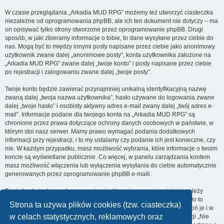
W czasie przeglądania „Arkadia MUD RPG” możemy też utworzyć ciasteczka
niezależne od oprogramowania phpBB, ale ich ten dokument nie dotyczy – ma
on opisywać tylko strony stworzone przez oprogramowanie phpBB. Drugi
sposób, w jaki zbieramy informacje o tobie, to dane wysyłane przez ciebie do
nas. Mogą być to między innymi posty napisane przez ciebie jako anonimowy
użytkownik zwane dalej „anonimowe posty”, konta użytkownika założone na
„Arkadia MUD RPG” zwane dalej „twoje konto” i posty napisane przez ciebie
po rejestracji i zalogowaniu zwane dalej „twoje posty”.
Twoje konto będzie zawierać przynajmniej unikalną identyfikacyjną nazwę
zwaną dalej „twoja nazwa użytkownika”, hasło używane do logowania zwane
dalej „twoje hasło” i osobisty aktywny adres e-mail zwany dalej „twój adres e-
mail”. Informacje podane dla twojego konta na „Arkadia MUD RPG” są
chronione przez prawa dotyczące ochrony danych osobowych w państwie, w
którym stoi nasz serwer. Mamy prawo wymagać podania dodatkowych
informacji przy rejestracji, i to my ustalamy czy podanie ich jest konieczne, czy
nie. W każdym przypadku, masz możliwość wybrania, które informacje o twoim
koncie są wyświetlane publicznie. Co więcej, w panelu zarządzania kontem
masz możliwość włączenia lub wyłączenia wysyłania do ciebie automatycznie
generowanych przez oprogramowanie phpBB e-maili.
Twoje hasło jest zaszyfrowane, więc jest bezpieczne, niemniej nie należy
używać tego samego hasła na różnych witrynach internetowych. Hasło to
Strona ta używa plików cookies (tzw. ciasteczka)
umożliwia dostęp do twojego konta na „Arkadia MUD RPG”, więc chroń je i w
w celach statystycznych, reklamowych oraz
żadnym wypadku nie podawaj
nikomu
. Jeśli je zapomnisz, użyj funkcji „Nie