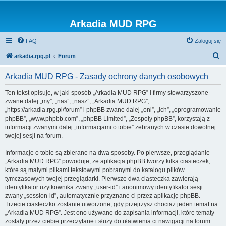
Arkadia MUD RPG
FAQ
Zaloguj się
S
arkadia.rpg.pl
Forum
z
Arkadia MUD RPG - Zasady ochrony danych osobowych
u
k
Ten tekst opisuje, w jaki sposób „Arkadia MUD RPG” i firmy stowarzyszone
zwane dalej „my”, „nas”, „nasz”, „Arkadia MUD RPG”,
a
„https://arkadia.rpg.pl/forum” i phpBB zwane dalej „oni”, „ich”, „oprogramowanie
j
phpBB”, „www.phpbb.com”, „phpBB Limited”, „Zespoły phpBB”, korzystają z
informacji zwanymi dalej „informacjami o tobie” zebranych w czasie dowolnej
twojej sesji na forum.
Informacje o tobie są zbierane na dwa sposoby. Po pierwsze, przeglądanie
„Arkadia MUD RPG” powoduje, że aplikacja phpBB tworzy kilka ciasteczek,
które są małymi plikami tekstowymi pobranymi do katalogu plików
tymczasowych twojej przeglądarki. Pierwsze dwa ciasteczka zawierają
identyfikator użytkownika zwany „user-id” i anonimowy identyfikator sesji
zwany „session-id”, automatycznie przyznane ci przez aplikację phpBB.
Trzecie ciasteczko zostanie utworzone, gdy przejrzysz chociaż jeden temat na
„Arkadia MUD RPG”. Jest ono używane do zapisania informacji, które tematy
zostały przez ciebie przeczytane i służy do ułatwienia ci nawigacji na forum.