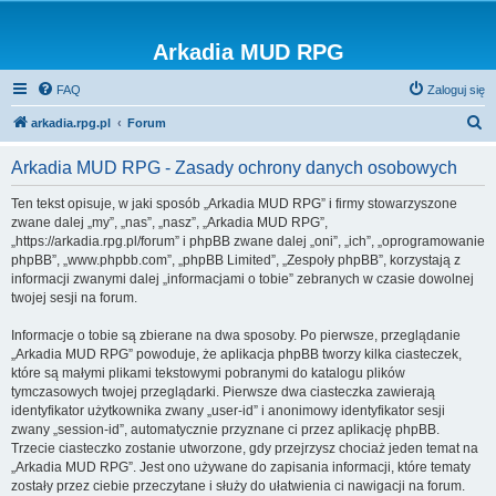
Arkadia MUD RPG
FAQ
Zaloguj się
S
arkadia.rpg.pl
Forum
z
Arkadia MUD RPG - Zasady ochrony danych osobowych
u
k
Ten tekst opisuje, w jaki sposób „Arkadia MUD RPG” i firmy stowarzyszone
zwane dalej „my”, „nas”, „nasz”, „Arkadia MUD RPG”,
a
„https://arkadia.rpg.pl/forum” i phpBB zwane dalej „oni”, „ich”, „oprogramowanie
j
phpBB”, „www.phpbb.com”, „phpBB Limited”, „Zespoły phpBB”, korzystają z
informacji zwanymi dalej „informacjami o tobie” zebranych w czasie dowolnej
twojej sesji na forum.
Informacje o tobie są zbierane na dwa sposoby. Po pierwsze, przeglądanie
„Arkadia MUD RPG” powoduje, że aplikacja phpBB tworzy kilka ciasteczek,
które są małymi plikami tekstowymi pobranymi do katalogu plików
tymczasowych twojej przeglądarki. Pierwsze dwa ciasteczka zawierają
identyfikator użytkownika zwany „user-id” i anonimowy identyfikator sesji
zwany „session-id”, automatycznie przyznane ci przez aplikację phpBB.
Trzecie ciasteczko zostanie utworzone, gdy przejrzysz chociaż jeden temat na
„Arkadia MUD RPG”. Jest ono używane do zapisania informacji, które tematy
zostały przez ciebie przeczytane i służy do ułatwienia ci nawigacji na forum.