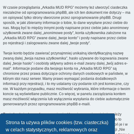
W czasie przeglądania „Arkadia MUD RPG” możemy też utworzyć ciasteczka
niezależne od oprogramowania phpBB, ale ich ten dokument nie dotyczy – ma
on opisywać tylko strony stworzone przez oprogramowanie phpBB. Drugi
sposób, w jaki zbieramy informacje o tobie, to dane wysyłane przez ciebie do
nas. Mogą być to między innymi posty napisane przez ciebie jako anonimowy
użytkownik zwane dalej „anonimowe posty”, konta użytkownika założone na
„Arkadia MUD RPG” zwane dalej „twoje konto” i posty napisane przez ciebie
po rejestracji i zalogowaniu zwane dalej „twoje posty”.
Twoje konto będzie zawierać przynajmniej unikalną identyfikacyjną nazwę
zwaną dalej „twoja nazwa użytkownika”, hasło używane do logowania zwane
dalej „twoje hasło” i osobisty aktywny adres e-mail zwany dalej „twój adres e-
mail”. Informacje podane dla twojego konta na „Arkadia MUD RPG” są
chronione przez prawa dotyczące ochrony danych osobowych w państwie, w
którym stoi nasz serwer. Mamy prawo wymagać podania dodatkowych
informacji przy rejestracji, i to my ustalamy czy podanie ich jest konieczne, czy
nie. W każdym przypadku, masz możliwość wybrania, które informacje o twoim
koncie są wyświetlane publicznie. Co więcej, w panelu zarządzania kontem
masz możliwość włączenia lub wyłączenia wysyłania do ciebie automatycznie
generowanych przez oprogramowanie phpBB e-maili.
Twoje hasło jest zaszyfrowane, więc jest bezpieczne, niemniej nie należy
używać tego samego hasła na różnych witrynach internetowych. Hasło to
Strona ta używa plików cookies (tzw. ciasteczka)
umożliwia dostęp do twojego konta na „Arkadia MUD RPG”, więc chroń je i w
w celach statystycznych, reklamowych oraz
żadnym wypadku nie podawaj
nikomu
. Jeśli je zapomnisz, użyj funkcji „Nie