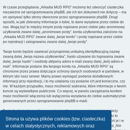
W czasie przeglądania „Arkadia MUD RPG” możemy też utworzyć ciasteczka
niezależne od oprogramowania phpBB, ale ich ten dokument nie dotyczy – ma
on opisywać tylko strony stworzone przez oprogramowanie phpBB. Drugi
sposób, w jaki zbieramy informacje o tobie, to dane wysyłane przez ciebie do
nas. Mogą być to między innymi posty napisane przez ciebie jako anonimowy
użytkownik zwane dalej „anonimowe posty”, konta użytkownika założone na
„Arkadia MUD RPG” zwane dalej „twoje konto” i posty napisane przez ciebie
po rejestracji i zalogowaniu zwane dalej „twoje posty”.
Twoje konto będzie zawierać przynajmniej unikalną identyfikacyjną nazwę
zwaną dalej „twoja nazwa użytkownika”, hasło używane do logowania zwane
dalej „twoje hasło” i osobisty aktywny adres e-mail zwany dalej „twój adres e-
mail”. Informacje podane dla twojego konta na „Arkadia MUD RPG” są
chronione przez prawa dotyczące ochrony danych osobowych w państwie, w
którym stoi nasz serwer. Mamy prawo wymagać podania dodatkowych
informacji przy rejestracji, i to my ustalamy czy podanie ich jest konieczne, czy
nie. W każdym przypadku, masz możliwość wybrania, które informacje o twoim
koncie są wyświetlane publicznie. Co więcej, w panelu zarządzania kontem
masz możliwość włączenia lub wyłączenia wysyłania do ciebie automatycznie
generowanych przez oprogramowanie phpBB e-maili.
Twoje hasło jest zaszyfrowane, więc jest bezpieczne, niemniej nie należy
używać tego samego hasła na różnych witrynach internetowych. Hasło to
Strona ta używa plików cookies (tzw. ciasteczka)
umożliwia dostęp do twojego konta na „Arkadia MUD RPG”, więc chroń je i w
w celach statystycznych, reklamowych oraz
żadnym wypadku nie podawaj
nikomu
. Jeśli je zapomnisz, użyj funkcji „Nie