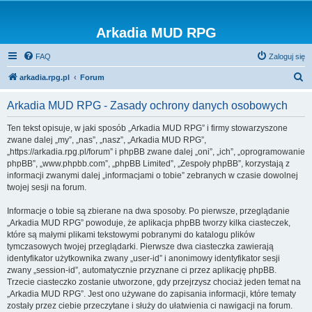
Arkadia MUD RPG
FAQ
Zaloguj się
S
arkadia.rpg.pl
Forum
z
Arkadia MUD RPG - Zasady ochrony danych osobowych
u
k
Ten tekst opisuje, w jaki sposób „Arkadia MUD RPG” i firmy stowarzyszone
zwane dalej „my”, „nas”, „nasz”, „Arkadia MUD RPG”,
a
„https://arkadia.rpg.pl/forum” i phpBB zwane dalej „oni”, „ich”, „oprogramowanie
j
phpBB”, „www.phpbb.com”, „phpBB Limited”, „Zespoły phpBB”, korzystają z
informacji zwanymi dalej „informacjami o tobie” zebranych w czasie dowolnej
twojej sesji na forum.
Informacje o tobie są zbierane na dwa sposoby. Po pierwsze, przeglądanie
„Arkadia MUD RPG” powoduje, że aplikacja phpBB tworzy kilka ciasteczek,
które są małymi plikami tekstowymi pobranymi do katalogu plików
tymczasowych twojej przeglądarki. Pierwsze dwa ciasteczka zawierają
identyfikator użytkownika zwany „user-id” i anonimowy identyfikator sesji
zwany „session-id”, automatycznie przyznane ci przez aplikację phpBB.
Trzecie ciasteczko zostanie utworzone, gdy przejrzysz chociaż jeden temat na
„Arkadia MUD RPG”. Jest ono używane do zapisania informacji, które tematy
zostały przez ciebie przeczytane i służy do ułatwienia ci nawigacji na forum.