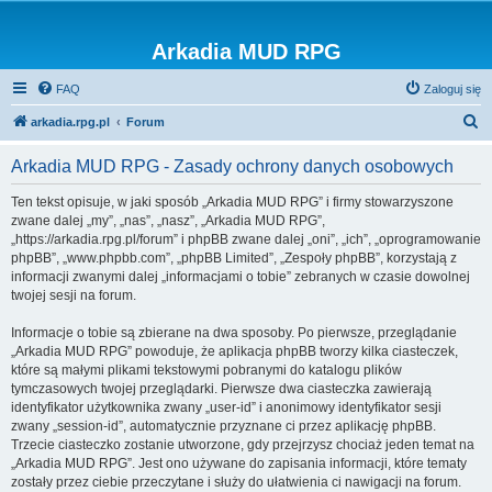
Arkadia MUD RPG
FAQ
Zaloguj się
S
arkadia.rpg.pl
Forum
z
Arkadia MUD RPG - Zasady ochrony danych osobowych
u
k
Ten tekst opisuje, w jaki sposób „Arkadia MUD RPG” i firmy stowarzyszone
zwane dalej „my”, „nas”, „nasz”, „Arkadia MUD RPG”,
a
„https://arkadia.rpg.pl/forum” i phpBB zwane dalej „oni”, „ich”, „oprogramowanie
j
phpBB”, „www.phpbb.com”, „phpBB Limited”, „Zespoły phpBB”, korzystają z
informacji zwanymi dalej „informacjami o tobie” zebranych w czasie dowolnej
twojej sesji na forum.
Informacje o tobie są zbierane na dwa sposoby. Po pierwsze, przeglądanie
„Arkadia MUD RPG” powoduje, że aplikacja phpBB tworzy kilka ciasteczek,
które są małymi plikami tekstowymi pobranymi do katalogu plików
tymczasowych twojej przeglądarki. Pierwsze dwa ciasteczka zawierają
identyfikator użytkownika zwany „user-id” i anonimowy identyfikator sesji
zwany „session-id”, automatycznie przyznane ci przez aplikację phpBB.
Trzecie ciasteczko zostanie utworzone, gdy przejrzysz chociaż jeden temat na
„Arkadia MUD RPG”. Jest ono używane do zapisania informacji, które tematy
zostały przez ciebie przeczytane i służy do ułatwienia ci nawigacji na forum.