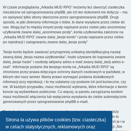
W czasie przeglądania „Arkadia MUD RPG” możemy też utworzyć ciasteczka
niezależne od oprogramowania phpBB, ale ich ten dokument nie dotyczy – ma
on opisywać tylko strony stworzone przez oprogramowanie phpBB. Drugi
sposób, w jaki zbieramy informacje o tobie, to dane wysyłane przez ciebie do
nas. Mogą być to między innymi posty napisane przez ciebie jako anonimowy
użytkownik zwane dalej „anonimowe posty”, konta użytkownika założone na
„Arkadia MUD RPG” zwane dalej „twoje konto” i posty napisane przez ciebie
po rejestracji i zalogowaniu zwane dalej „twoje posty”.
Twoje konto będzie zawierać przynajmniej unikalną identyfikacyjną nazwę
zwaną dalej „twoja nazwa użytkownika”, hasło używane do logowania zwane
dalej „twoje hasło” i osobisty aktywny adres e-mail zwany dalej „twój adres e-
mail”. Informacje podane dla twojego konta na „Arkadia MUD RPG” są
chronione przez prawa dotyczące ochrony danych osobowych w państwie, w
którym stoi nasz serwer. Mamy prawo wymagać podania dodatkowych
informacji przy rejestracji, i to my ustalamy czy podanie ich jest konieczne, czy
nie. W każdym przypadku, masz możliwość wybrania, które informacje o twoim
koncie są wyświetlane publicznie. Co więcej, w panelu zarządzania kontem
masz możliwość włączenia lub wyłączenia wysyłania do ciebie automatycznie
generowanych przez oprogramowanie phpBB e-maili.
Twoje hasło jest zaszyfrowane, więc jest bezpieczne, niemniej nie należy
używać tego samego hasła na różnych witrynach internetowych. Hasło to
Strona ta używa plików cookies (tzw. ciasteczka)
umożliwia dostęp do twojego konta na „Arkadia MUD RPG”, więc chroń je i w
w celach statystycznych, reklamowych oraz
żadnym wypadku nie podawaj
nikomu
. Jeśli je zapomnisz, użyj funkcji „Nie