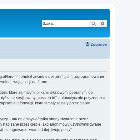
Szukaj
Wyszukiwanie z
Zaloguj się
g.pl/forum” i phpBB zwane dalej „oni”, „ich”, „oprogramowanie
olnej twojej sesji na forum.
czek, które są małymi plikami tekstowymi pobranymi do
tyfikator sesji zwany „session-id”, automatycznie przyznane ci
isania informacji, które tematy zostały przez ciebie
czy – ma on opisywać tylko strony stworzone przez
sty napisane przez ciebie jako anonimowy użytkownik zwane
i i zalogowaniu zwane dalej „twoje posty”.