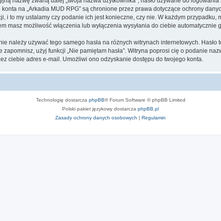
cyjną nazwę zwaną dalej „twoja nazwa użytkownika”, hasło używane do logowania zw
ego konta na „Arkadia MUD RPG” są chronione przez prawa dotyczące ochrony dany
, i to my ustalamy czy podanie ich jest konieczne, czy nie. W każdym przypadku, 
ntem masz możliwość włączenia lub wyłączenia wysyłania do ciebie automatyczni
j nie należy używać tego samego hasła na różnych witrynach internetowych. Hasło
 je zapomnisz, użyj funkcji „Nie pamiętam hasła”. Witryna poprosi cię o podanie n
z ciebie adres e-mail. Umożliwi ono odzyskanie dostępu do twojego konta.
Technologię dostarcza
phpBB
® Forum Software © phpBB Limited
Polski pakiet językowy dostarcza
phpBB.pl
Zasady ochrony danych osobowych
|
Regulamin