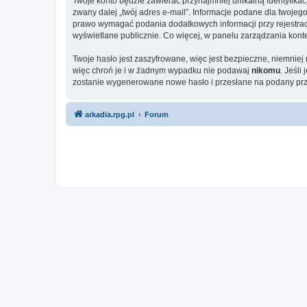
Twoje konto będzie zawierać przynajmniej unikalną identyfika
zwany dalej „twój adres e-mail”. Informacje podane dla twoj
prawo wymagać podania dodatkowych informacji przy rejestracji
wyświetlane publicznie. Co więcej, w panelu zarządzania ko
Twoje hasło jest zaszyfrowane, więc jest bezpieczne, niemnie
więc chroń je i w żadnym wypadku nie podawaj
nikomu
. Jeśli
zostanie wygenerowane nowe hasło i przesłane na podany prze
arkadia.rpg.pl
Forum