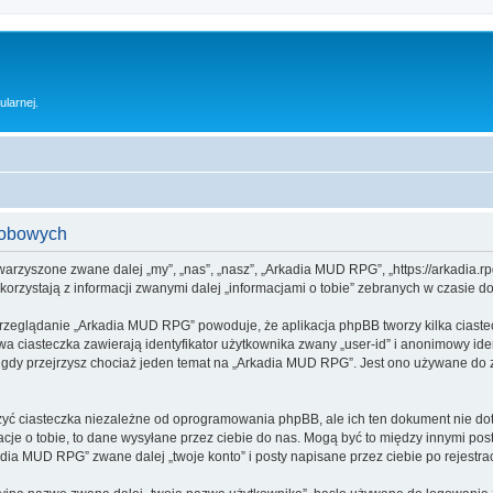
ularnej.
sobowych
warzyszone zwane dalej „my”, „nas”, „nasz”, „Arkadia MUD RPG”, „https://arkadia.rp
rzystają z informacji zwanymi dalej „informacjami o tobie” zebranych w czasie dow
przeglądanie „Arkadia MUD RPG” powoduje, że aplikacja phpBB tworzy kilka ciaste
a ciasteczka zawierają identyfikator użytkownika zwany „user-id” i anonimowy iden
 gdy przejrzysz chociaż jeden temat na „Arkadia MUD RPG”. Jest ono używane do zap
 ciasteczka niezależne od oprogramowania phpBB, ale ich ten dokument nie doty
cje o tobie, to dane wysyłane przez ciebie do nas. Mogą być to między innymi po
ia MUD RPG” zwane dalej „twoje konto” i posty napisane przez ciebie po rejestracj