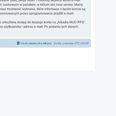
ane dalej „twoje hasło” i osobisty aktywny adres e-mail
ch osobowych w państwie, w którym stoi nasz serwer. Mamy
masz możliwość wybrania, które informacje o twoim koncie są
e generowanych przez oprogramowanie phpBB e-maili.
 to umożliwia dostęp do twojego konta na „Arkadia MUD RPG”,
azwy użytkownika i adresu e-mail. Po podaniu tych danych
Usuń ciasteczka witryny
Strefa czasowa
UTC+02:00