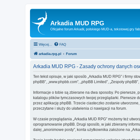
Arkadia MUD RPG
Oficjalne forum Arkadii, polskiego MUD-a, tekstowej gry fab
Więcej…
FAQ
arkadia.rpg.pl
Forum
Arkadia MUD RPG - Zasady ochrony danych o
Ten tekst opisuje, w jaki sposób „Arkadia MUD RPG” i firmy sto
phpBB”, „www.phpbb.com”, „phpBB Limited”, „Zespoły phpBB”, ko
Informacje o tobie są zbierane na dwa sposoby. Po pierwsze, 
katalogu plików tymczasowych twojej przeglądarki. Pierwsze dw
przez aplikację phpBB. Trzecie ciasteczko zostanie utworzone,
przeczytane i służy do ułatwienia ci nawigacji na forum.
W czasie przeglądania „Arkadia MUD RPG” możemy też utworzyć
oprogramowanie phpBB. Drugi sposób, w jaki zbieramy informa
dalej „anonimowe posty”, konta użytkownika założone na „Arkad