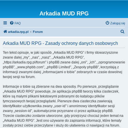
Arkadia MUD RPG
FAQ
Zaloguj się
S
arkadia.rpg.pl
Forum
z
Arkadia MUD RPG - Zasady ochrony danych osobowych
u
k
Ten tekst opisuje, w jaki sposób „Arkadia MUD RPG” i firmy stowarzyszone
zwane dalej „my”, „nas”, „nasz”, „Arkadia MUD RPG”,
a
„https://arkadia.rpg.pl/forum” i phpBB zwane dalej „oni”, „ich”, „oprogramowanie
j
phpBB”, „www.phpbb.com”, „phpBB Limited”, „Zespoły phpBB”, korzystają z
informacji zwanymi dalej „informacjami o tobie” zebranych w czasie dowolnej
twojej sesji na forum.
Informacje o tobie są zbierane na dwa sposoby. Po pierwsze, przeglądanie
„Arkadia MUD RPG” powoduje, że aplikacja phpBB tworzy kilka ciasteczek,
które są małymi plikami tekstowymi pobranymi do katalogu plików
tymczasowych twojej przeglądarki. Pierwsze dwa ciasteczka zawierają
identyfikator użytkownika zwany „user-id” i anonimowy identyfikator sesji
zwany „session-id”, automatycznie przyznane ci przez aplikację phpBB.
Trzecie ciasteczko zostanie utworzone, gdy przejrzysz chociaż jeden temat na
„Arkadia MUD RPG”. Jest ono używane do zapisania informacji, które tematy
zostały przez ciebie przeczytane i służy do ułatwienia ci nawigacji na forum.