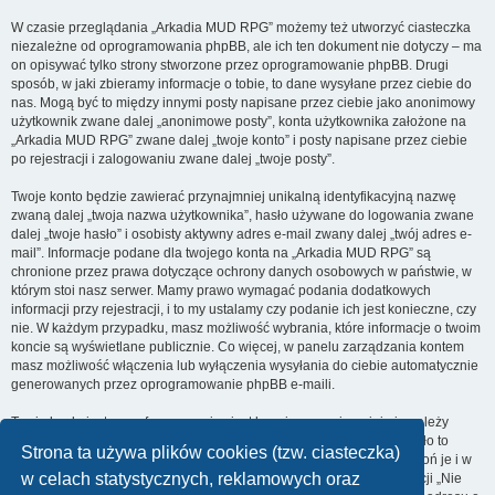
W czasie przeglądania „Arkadia MUD RPG” możemy też utworzyć ciasteczka
niezależne od oprogramowania phpBB, ale ich ten dokument nie dotyczy – ma
on opisywać tylko strony stworzone przez oprogramowanie phpBB. Drugi
sposób, w jaki zbieramy informacje o tobie, to dane wysyłane przez ciebie do
nas. Mogą być to między innymi posty napisane przez ciebie jako anonimowy
użytkownik zwane dalej „anonimowe posty”, konta użytkownika założone na
„Arkadia MUD RPG” zwane dalej „twoje konto” i posty napisane przez ciebie
po rejestracji i zalogowaniu zwane dalej „twoje posty”.
Twoje konto będzie zawierać przynajmniej unikalną identyfikacyjną nazwę
zwaną dalej „twoja nazwa użytkownika”, hasło używane do logowania zwane
dalej „twoje hasło” i osobisty aktywny adres e-mail zwany dalej „twój adres e-
mail”. Informacje podane dla twojego konta na „Arkadia MUD RPG” są
chronione przez prawa dotyczące ochrony danych osobowych w państwie, w
którym stoi nasz serwer. Mamy prawo wymagać podania dodatkowych
informacji przy rejestracji, i to my ustalamy czy podanie ich jest konieczne, czy
nie. W każdym przypadku, masz możliwość wybrania, które informacje o twoim
koncie są wyświetlane publicznie. Co więcej, w panelu zarządzania kontem
masz możliwość włączenia lub wyłączenia wysyłania do ciebie automatycznie
generowanych przez oprogramowanie phpBB e-maili.
Twoje hasło jest zaszyfrowane, więc jest bezpieczne, niemniej nie należy
używać tego samego hasła na różnych witrynach internetowych. Hasło to
Strona ta używa plików cookies (tzw. ciasteczka)
umożliwia dostęp do twojego konta na „Arkadia MUD RPG”, więc chroń je i w
w celach statystycznych, reklamowych oraz
żadnym wypadku nie podawaj
nikomu
. Jeśli je zapomnisz, użyj funkcji „Nie