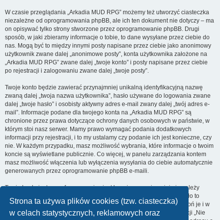
W czasie przeglądania „Arkadia MUD RPG” możemy też utworzyć ciasteczka
niezależne od oprogramowania phpBB, ale ich ten dokument nie dotyczy – ma
on opisywać tylko strony stworzone przez oprogramowanie phpBB. Drugi
sposób, w jaki zbieramy informacje o tobie, to dane wysyłane przez ciebie do
nas. Mogą być to między innymi posty napisane przez ciebie jako anonimowy
użytkownik zwane dalej „anonimowe posty”, konta użytkownika założone na
„Arkadia MUD RPG” zwane dalej „twoje konto” i posty napisane przez ciebie
po rejestracji i zalogowaniu zwane dalej „twoje posty”.
Twoje konto będzie zawierać przynajmniej unikalną identyfikacyjną nazwę
zwaną dalej „twoja nazwa użytkownika”, hasło używane do logowania zwane
dalej „twoje hasło” i osobisty aktywny adres e-mail zwany dalej „twój adres e-
mail”. Informacje podane dla twojego konta na „Arkadia MUD RPG” są
chronione przez prawa dotyczące ochrony danych osobowych w państwie, w
którym stoi nasz serwer. Mamy prawo wymagać podania dodatkowych
informacji przy rejestracji, i to my ustalamy czy podanie ich jest konieczne, czy
nie. W każdym przypadku, masz możliwość wybrania, które informacje o twoim
koncie są wyświetlane publicznie. Co więcej, w panelu zarządzania kontem
masz możliwość włączenia lub wyłączenia wysyłania do ciebie automatycznie
generowanych przez oprogramowanie phpBB e-maili.
Twoje hasło jest zaszyfrowane, więc jest bezpieczne, niemniej nie należy
używać tego samego hasła na różnych witrynach internetowych. Hasło to
Strona ta używa plików cookies (tzw. ciasteczka)
umożliwia dostęp do twojego konta na „Arkadia MUD RPG”, więc chroń je i w
w celach statystycznych, reklamowych oraz
żadnym wypadku nie podawaj
nikomu
. Jeśli je zapomnisz, użyj funkcji „Nie