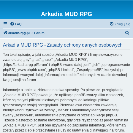
Arkadia MUD RPG
FAQ
Zaloguj się
S
arkadia.rpg.pl
Forum
z
Arkadia MUD RPG - Zasady ochrony danych osobowych
u
k
Ten tekst opisuje, w jaki sposób „Arkadia MUD RPG” i firmy stowarzyszone
zwane dalej „my”, „nas”, „nasz”, „Arkadia MUD RPG”,
a
„https://arkadia.rpg.pl/forum” i phpBB zwane dalej „oni”, „ich”, „oprogramowanie
j
phpBB”, „www.phpbb.com”, „phpBB Limited”, „Zespoły phpBB”, korzystają z
informacji zwanymi dalej „informacjami o tobie” zebranych w czasie dowolnej
twojej sesji na forum.
Informacje o tobie są zbierane na dwa sposoby. Po pierwsze, przeglądanie
„Arkadia MUD RPG” powoduje, że aplikacja phpBB tworzy kilka ciasteczek,
które są małymi plikami tekstowymi pobranymi do katalogu plików
tymczasowych twojej przeglądarki. Pierwsze dwa ciasteczka zawierają
identyfikator użytkownika zwany „user-id” i anonimowy identyfikator sesji
zwany „session-id”, automatycznie przyznane ci przez aplikację phpBB.
Trzecie ciasteczko zostanie utworzone, gdy przejrzysz chociaż jeden temat na
„Arkadia MUD RPG”. Jest ono używane do zapisania informacji, które tematy
zostały przez ciebie przeczytane i służy do ułatwienia ci nawigacji na forum.