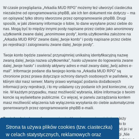
W czasie przeglądania „Arkadia MUD RPG” możemy też utworzyć ciasteczka
niezależne od oprogramowania phpBB, ale ich ten dokument nie dotyczy – ma
on opisywać tylko strony stworzone przez oprogramowanie phpBB. Drugi
sposób, w jaki zbieramy informacje o tobie, to dane wysyłane przez ciebie do
nas. Mogą być to między innymi posty napisane przez ciebie jako anonimowy
użytkownik zwane dalej „anonimowe posty”, konta użytkownika założone na
„Arkadia MUD RPG” zwane dalej „twoje konto” i posty napisane przez ciebie
po rejestracji i zalogowaniu zwane dalej „twoje posty”.
Twoje konto będzie zawierać przynajmniej unikalną identyfikacyjną nazwę
zwaną dalej „twoja nazwa użytkownika”, hasło używane do logowania zwane
dalej „twoje hasło” i osobisty aktywny adres e-mail zwany dalej „twój adres e-
mail”. Informacje podane dla twojego konta na „Arkadia MUD RPG” są
chronione przez prawa dotyczące ochrony danych osobowych w państwie, w
którym stoi nasz serwer. Mamy prawo wymagać podania dodatkowych
informacji przy rejestracji, i to my ustalamy czy podanie ich jest konieczne, czy
nie. W każdym przypadku, masz możliwość wybrania, które informacje o twoim
koncie są wyświetlane publicznie. Co więcej, w panelu zarządzania kontem
masz możliwość włączenia lub wyłączenia wysyłania do ciebie automatycznie
generowanych przez oprogramowanie phpBB e-maili.
Twoje hasło jest zaszyfrowane, więc jest bezpieczne, niemniej nie należy
używać tego samego hasła na różnych witrynach internetowych. Hasło to
Strona ta używa plików cookies (tzw. ciasteczka)
umożliwia dostęp do twojego konta na „Arkadia MUD RPG”, więc chroń je i w
w celach statystycznych, reklamowych oraz
żadnym wypadku nie podawaj
nikomu
. Jeśli je zapomnisz, użyj funkcji „Nie