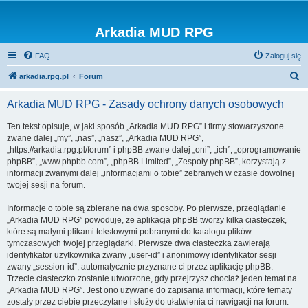
Arkadia MUD RPG
FAQ
Zaloguj się
S
arkadia.rpg.pl
Forum
z
Arkadia MUD RPG - Zasady ochrony danych osobowych
u
k
Ten tekst opisuje, w jaki sposób „Arkadia MUD RPG” i firmy stowarzyszone
zwane dalej „my”, „nas”, „nasz”, „Arkadia MUD RPG”,
a
„https://arkadia.rpg.pl/forum” i phpBB zwane dalej „oni”, „ich”, „oprogramowanie
j
phpBB”, „www.phpbb.com”, „phpBB Limited”, „Zespoły phpBB”, korzystają z
informacji zwanymi dalej „informacjami o tobie” zebranych w czasie dowolnej
twojej sesji na forum.
Informacje o tobie są zbierane na dwa sposoby. Po pierwsze, przeglądanie
„Arkadia MUD RPG” powoduje, że aplikacja phpBB tworzy kilka ciasteczek,
które są małymi plikami tekstowymi pobranymi do katalogu plików
tymczasowych twojej przeglądarki. Pierwsze dwa ciasteczka zawierają
identyfikator użytkownika zwany „user-id” i anonimowy identyfikator sesji
zwany „session-id”, automatycznie przyznane ci przez aplikację phpBB.
Trzecie ciasteczko zostanie utworzone, gdy przejrzysz chociaż jeden temat na
„Arkadia MUD RPG”. Jest ono używane do zapisania informacji, które tematy
zostały przez ciebie przeczytane i służy do ułatwienia ci nawigacji na forum.