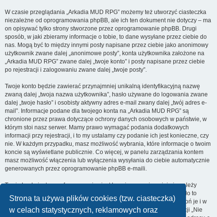
W czasie przeglądania „Arkadia MUD RPG” możemy też utworzyć ciasteczka
niezależne od oprogramowania phpBB, ale ich ten dokument nie dotyczy – ma
on opisywać tylko strony stworzone przez oprogramowanie phpBB. Drugi
sposób, w jaki zbieramy informacje o tobie, to dane wysyłane przez ciebie do
nas. Mogą być to między innymi posty napisane przez ciebie jako anonimowy
użytkownik zwane dalej „anonimowe posty”, konta użytkownika założone na
„Arkadia MUD RPG” zwane dalej „twoje konto” i posty napisane przez ciebie
po rejestracji i zalogowaniu zwane dalej „twoje posty”.
Twoje konto będzie zawierać przynajmniej unikalną identyfikacyjną nazwę
zwaną dalej „twoja nazwa użytkownika”, hasło używane do logowania zwane
dalej „twoje hasło” i osobisty aktywny adres e-mail zwany dalej „twój adres e-
mail”. Informacje podane dla twojego konta na „Arkadia MUD RPG” są
chronione przez prawa dotyczące ochrony danych osobowych w państwie, w
którym stoi nasz serwer. Mamy prawo wymagać podania dodatkowych
informacji przy rejestracji, i to my ustalamy czy podanie ich jest konieczne, czy
nie. W każdym przypadku, masz możliwość wybrania, które informacje o twoim
koncie są wyświetlane publicznie. Co więcej, w panelu zarządzania kontem
masz możliwość włączenia lub wyłączenia wysyłania do ciebie automatycznie
generowanych przez oprogramowanie phpBB e-maili.
Twoje hasło jest zaszyfrowane, więc jest bezpieczne, niemniej nie należy
używać tego samego hasła na różnych witrynach internetowych. Hasło to
Strona ta używa plików cookies (tzw. ciasteczka)
umożliwia dostęp do twojego konta na „Arkadia MUD RPG”, więc chroń je i w
w celach statystycznych, reklamowych oraz
żadnym wypadku nie podawaj
nikomu
. Jeśli je zapomnisz, użyj funkcji „Nie