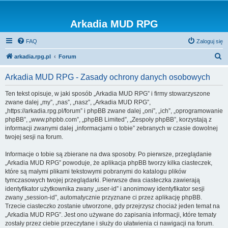
Arkadia MUD RPG
FAQ
Zaloguj się
S
arkadia.rpg.pl
Forum
z
Arkadia MUD RPG - Zasady ochrony danych osobowych
u
k
Ten tekst opisuje, w jaki sposób „Arkadia MUD RPG” i firmy stowarzyszone
zwane dalej „my”, „nas”, „nasz”, „Arkadia MUD RPG”,
a
„https://arkadia.rpg.pl/forum” i phpBB zwane dalej „oni”, „ich”, „oprogramowanie
j
phpBB”, „www.phpbb.com”, „phpBB Limited”, „Zespoły phpBB”, korzystają z
informacji zwanymi dalej „informacjami o tobie” zebranych w czasie dowolnej
twojej sesji na forum.
Informacje o tobie są zbierane na dwa sposoby. Po pierwsze, przeglądanie
„Arkadia MUD RPG” powoduje, że aplikacja phpBB tworzy kilka ciasteczek,
które są małymi plikami tekstowymi pobranymi do katalogu plików
tymczasowych twojej przeglądarki. Pierwsze dwa ciasteczka zawierają
identyfikator użytkownika zwany „user-id” i anonimowy identyfikator sesji
zwany „session-id”, automatycznie przyznane ci przez aplikację phpBB.
Trzecie ciasteczko zostanie utworzone, gdy przejrzysz chociaż jeden temat na
„Arkadia MUD RPG”. Jest ono używane do zapisania informacji, które tematy
zostały przez ciebie przeczytane i służy do ułatwienia ci nawigacji na forum.