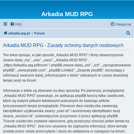
Arkadia MUD RPG
FAQ
Zaloguj się
S
arkadia.rpg.pl
Forum
z
Arkadia MUD RPG - Zasady ochrony danych osobowych
u
k
Ten tekst opisuje, w jaki sposób „Arkadia MUD RPG” i firmy stowarzyszone
zwane dalej „my”, „nas”, „nasz”, „Arkadia MUD RPG”,
a
„https://arkadia.rpg.pl/forum” i phpBB zwane dalej „oni”, „ich”, „oprogramowanie
j
phpBB”, „www.phpbb.com”, „phpBB Limited”, „Zespoły phpBB”, korzystają z
informacji zwanymi dalej „informacjami o tobie” zebranych w czasie dowolnej
twojej sesji na forum.
Informacje o tobie są zbierane na dwa sposoby. Po pierwsze, przeglądanie
„Arkadia MUD RPG” powoduje, że aplikacja phpBB tworzy kilka ciasteczek,
które są małymi plikami tekstowymi pobranymi do katalogu plików
tymczasowych twojej przeglądarki. Pierwsze dwa ciasteczka zawierają
identyfikator użytkownika zwany „user-id” i anonimowy identyfikator sesji
zwany „session-id”, automatycznie przyznane ci przez aplikację phpBB.
Trzecie ciasteczko zostanie utworzone, gdy przejrzysz chociaż jeden temat na
„Arkadia MUD RPG”. Jest ono używane do zapisania informacji, które tematy
zostały przez ciebie przeczytane i służy do ułatwienia ci nawigacji na forum.