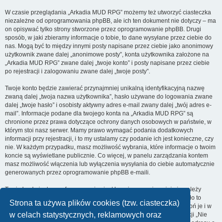
W czasie przeglądania „Arkadia MUD RPG” możemy też utworzyć ciasteczka
niezależne od oprogramowania phpBB, ale ich ten dokument nie dotyczy – ma
on opisywać tylko strony stworzone przez oprogramowanie phpBB. Drugi
sposób, w jaki zbieramy informacje o tobie, to dane wysyłane przez ciebie do
nas. Mogą być to między innymi posty napisane przez ciebie jako anonimowy
użytkownik zwane dalej „anonimowe posty”, konta użytkownika założone na
„Arkadia MUD RPG” zwane dalej „twoje konto” i posty napisane przez ciebie
po rejestracji i zalogowaniu zwane dalej „twoje posty”.
Twoje konto będzie zawierać przynajmniej unikalną identyfikacyjną nazwę
zwaną dalej „twoja nazwa użytkownika”, hasło używane do logowania zwane
dalej „twoje hasło” i osobisty aktywny adres e-mail zwany dalej „twój adres e-
mail”. Informacje podane dla twojego konta na „Arkadia MUD RPG” są
chronione przez prawa dotyczące ochrony danych osobowych w państwie, w
którym stoi nasz serwer. Mamy prawo wymagać podania dodatkowych
informacji przy rejestracji, i to my ustalamy czy podanie ich jest konieczne, czy
nie. W każdym przypadku, masz możliwość wybrania, które informacje o twoim
koncie są wyświetlane publicznie. Co więcej, w panelu zarządzania kontem
masz możliwość włączenia lub wyłączenia wysyłania do ciebie automatycznie
generowanych przez oprogramowanie phpBB e-maili.
Twoje hasło jest zaszyfrowane, więc jest bezpieczne, niemniej nie należy
używać tego samego hasła na różnych witrynach internetowych. Hasło to
Strona ta używa plików cookies (tzw. ciasteczka)
umożliwia dostęp do twojego konta na „Arkadia MUD RPG”, więc chroń je i w
w celach statystycznych, reklamowych oraz
żadnym wypadku nie podawaj
nikomu
. Jeśli je zapomnisz, użyj funkcji „Nie