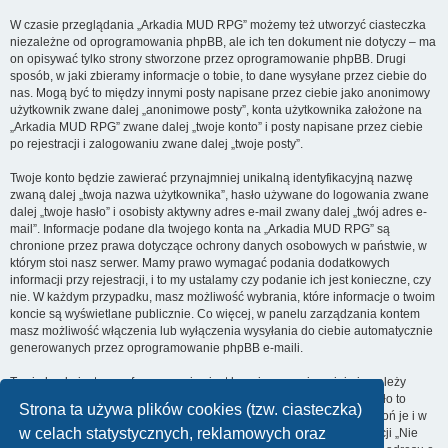
W czasie przeglądania „Arkadia MUD RPG” możemy też utworzyć ciasteczka
niezależne od oprogramowania phpBB, ale ich ten dokument nie dotyczy – ma
on opisywać tylko strony stworzone przez oprogramowanie phpBB. Drugi
sposób, w jaki zbieramy informacje o tobie, to dane wysyłane przez ciebie do
nas. Mogą być to między innymi posty napisane przez ciebie jako anonimowy
użytkownik zwane dalej „anonimowe posty”, konta użytkownika założone na
„Arkadia MUD RPG” zwane dalej „twoje konto” i posty napisane przez ciebie
po rejestracji i zalogowaniu zwane dalej „twoje posty”.
Twoje konto będzie zawierać przynajmniej unikalną identyfikacyjną nazwę
zwaną dalej „twoja nazwa użytkownika”, hasło używane do logowania zwane
dalej „twoje hasło” i osobisty aktywny adres e-mail zwany dalej „twój adres e-
mail”. Informacje podane dla twojego konta na „Arkadia MUD RPG” są
chronione przez prawa dotyczące ochrony danych osobowych w państwie, w
którym stoi nasz serwer. Mamy prawo wymagać podania dodatkowych
informacji przy rejestracji, i to my ustalamy czy podanie ich jest konieczne, czy
nie. W każdym przypadku, masz możliwość wybrania, które informacje o twoim
koncie są wyświetlane publicznie. Co więcej, w panelu zarządzania kontem
masz możliwość włączenia lub wyłączenia wysyłania do ciebie automatycznie
generowanych przez oprogramowanie phpBB e-maili.
Twoje hasło jest zaszyfrowane, więc jest bezpieczne, niemniej nie należy
używać tego samego hasła na różnych witrynach internetowych. Hasło to
Strona ta używa plików cookies (tzw. ciasteczka)
umożliwia dostęp do twojego konta na „Arkadia MUD RPG”, więc chroń je i w
w celach statystycznych, reklamowych oraz
żadnym wypadku nie podawaj
nikomu
. Jeśli je zapomnisz, użyj funkcji „Nie