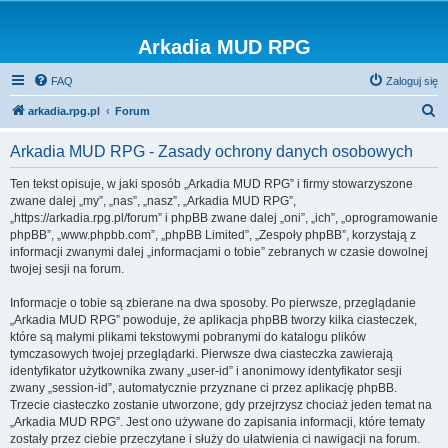
Arkadia MUD RPG
FAQ
Zaloguj się
S
arkadia.rpg.pl
Forum
z
Arkadia MUD RPG - Zasady ochrony danych osobowych
u
k
Ten tekst opisuje, w jaki sposób „Arkadia MUD RPG” i firmy stowarzyszone
zwane dalej „my”, „nas”, „nasz”, „Arkadia MUD RPG”,
a
„https://arkadia.rpg.pl/forum” i phpBB zwane dalej „oni”, „ich”, „oprogramowanie
j
phpBB”, „www.phpbb.com”, „phpBB Limited”, „Zespoły phpBB”, korzystają z
informacji zwanymi dalej „informacjami o tobie” zebranych w czasie dowolnej
twojej sesji na forum.
Informacje o tobie są zbierane na dwa sposoby. Po pierwsze, przeglądanie
„Arkadia MUD RPG” powoduje, że aplikacja phpBB tworzy kilka ciasteczek,
które są małymi plikami tekstowymi pobranymi do katalogu plików
tymczasowych twojej przeglądarki. Pierwsze dwa ciasteczka zawierają
identyfikator użytkownika zwany „user-id” i anonimowy identyfikator sesji
zwany „session-id”, automatycznie przyznane ci przez aplikację phpBB.
Trzecie ciasteczko zostanie utworzone, gdy przejrzysz chociaż jeden temat na
„Arkadia MUD RPG”. Jest ono używane do zapisania informacji, które tematy
zostały przez ciebie przeczytane i służy do ułatwienia ci nawigacji na forum.