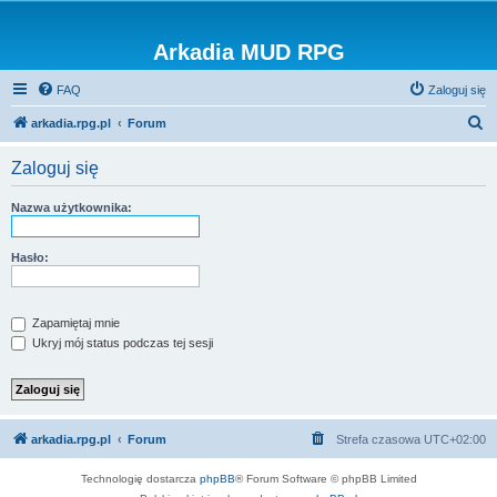
Arkadia MUD RPG
FAQ
Zaloguj się
S
arkadia.rpg.pl
Forum
z
Zaloguj się
u
k
Nazwa użytkownika:
a
j
Hasło:
Zapamiętaj mnie
Ukryj mój status podczas tej sesji
arkadia.rpg.pl
Forum
Strefa czasowa
UTC+02:00
Technologię dostarcza
phpBB
® Forum Software © phpBB Limited