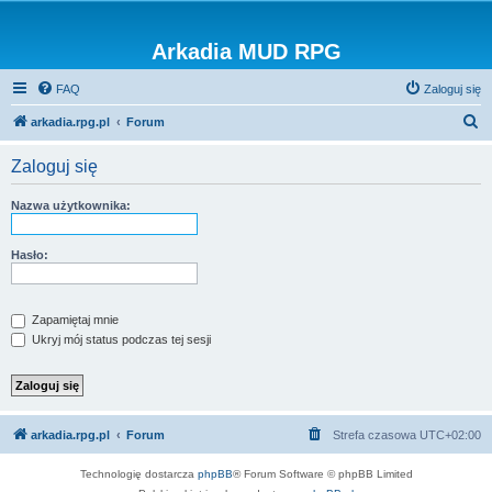
Arkadia MUD RPG
FAQ
Zaloguj się
S
arkadia.rpg.pl
Forum
z
Zaloguj się
u
k
Nazwa użytkownika:
a
j
Hasło:
Zapamiętaj mnie
Ukryj mój status podczas tej sesji
arkadia.rpg.pl
Forum
Strefa czasowa
UTC+02:00
Technologię dostarcza
phpBB
® Forum Software © phpBB Limited