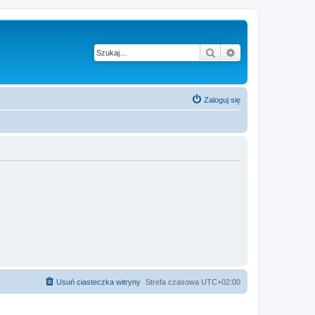
Szukaj
Wyszukiwanie z
Zaloguj się
Usuń ciasteczka witryny
Strefa czasowa
UTC+02:00