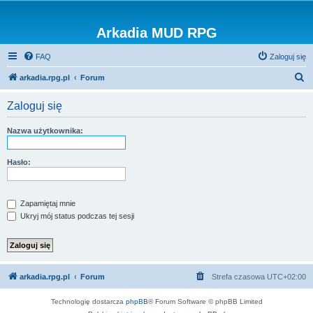
Arkadia MUD RPG
FAQ
Zaloguj się
S
arkadia.rpg.pl
Forum
z
Zaloguj się
u
k
Nazwa użytkownika:
a
j
Hasło:
Zapamiętaj mnie
Ukryj mój status podczas tej sesji
arkadia.rpg.pl
Forum
Strefa czasowa
UTC+02:00
Technologię dostarcza
phpBB
® Forum Software © phpBB Limited