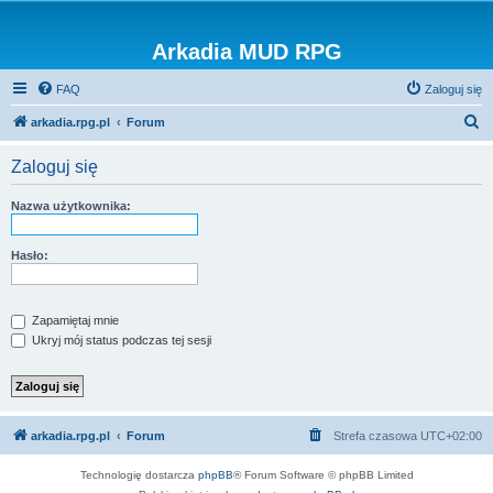
Arkadia MUD RPG
FAQ
Zaloguj się
S
arkadia.rpg.pl
Forum
z
Zaloguj się
u
k
Nazwa użytkownika:
a
j
Hasło:
Zapamiętaj mnie
Ukryj mój status podczas tej sesji
arkadia.rpg.pl
Forum
Strefa czasowa
UTC+02:00
Technologię dostarcza
phpBB
® Forum Software © phpBB Limited