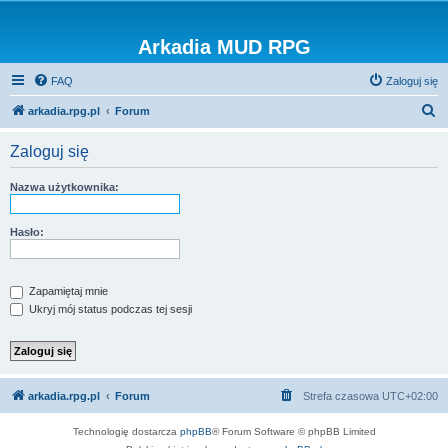
Arkadia MUD RPG
FAQ
Zaloguj się
S
arkadia.rpg.pl
Forum
z
Zaloguj się
u
k
Nazwa użytkownika:
a
j
Hasło:
Zapamiętaj mnie
Ukryj mój status podczas tej sesji
arkadia.rpg.pl
Forum
Strefa czasowa
UTC+02:00
Technologię dostarcza
phpBB
® Forum Software © phpBB Limited