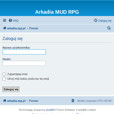
Arkadia MUD RPG
FAQ
Zaloguj się
S
arkadia.rpg.pl
Forum
z
Zaloguj się
u
k
Nazwa użytkownika:
a
j
Hasło:
Zapamiętaj mnie
Ukryj mój status podczas tej sesji
arkadia.rpg.pl
Forum
Strefa czasowa
UTC+02:00
Technologię dostarcza
phpBB
® Forum Software © phpBB Limited