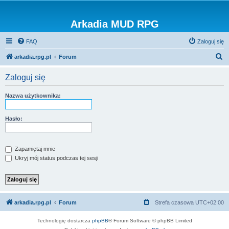
Arkadia MUD RPG
FAQ
Zaloguj się
S
arkadia.rpg.pl
Forum
z
Zaloguj się
u
k
Nazwa użytkownika:
a
j
Hasło:
Zapamiętaj mnie
Ukryj mój status podczas tej sesji
arkadia.rpg.pl
Forum
Strefa czasowa
UTC+02:00
Technologię dostarcza
phpBB
® Forum Software © phpBB Limited