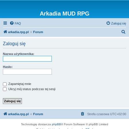
Arkadia MUD RPG
FAQ
Zaloguj się
S
arkadia.rpg.pl
Forum
z
Zaloguj się
u
k
Nazwa użytkownika:
a
j
Hasło:
Zapamiętaj mnie
Ukryj mój status podczas tej sesji
arkadia.rpg.pl
Forum
Strefa czasowa
UTC+02:00
Technologię dostarcza
phpBB
® Forum Software © phpBB Limited