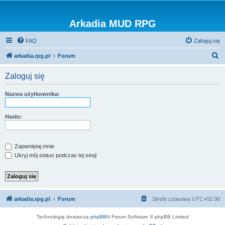
Arkadia MUD RPG
FAQ
Zaloguj się
S
arkadia.rpg.pl
Forum
z
Zaloguj się
u
k
Nazwa użytkownika:
a
j
Hasło:
Zapamiętaj mnie
Ukryj mój status podczas tej sesji
arkadia.rpg.pl
Forum
Strefa czasowa
UTC+02:00
Technologię dostarcza
phpBB
® Forum Software © phpBB Limited