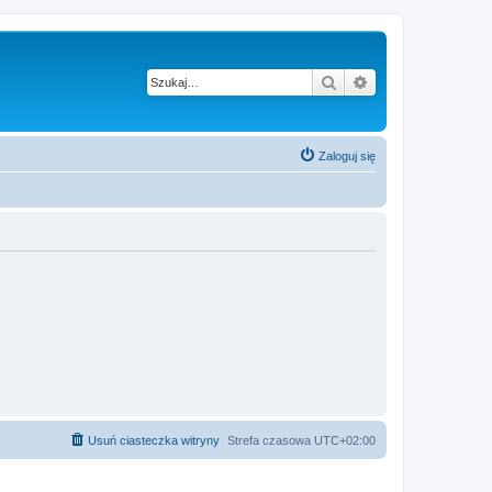
Szukaj
Wyszukiwanie z
Zaloguj się
Usuń ciasteczka witryny
Strefa czasowa
UTC+02:00