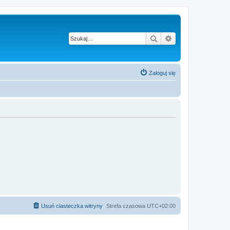
Szukaj
Wyszukiwanie z
Zaloguj się
Usuń ciasteczka witryny
Strefa czasowa
UTC+02:00