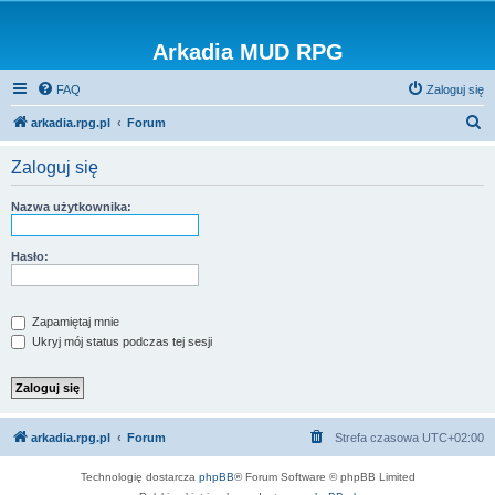
Arkadia MUD RPG
FAQ
Zaloguj się
S
arkadia.rpg.pl
Forum
z
Zaloguj się
u
k
Nazwa użytkownika:
a
j
Hasło:
Zapamiętaj mnie
Ukryj mój status podczas tej sesji
arkadia.rpg.pl
Forum
Strefa czasowa
UTC+02:00
Technologię dostarcza
phpBB
® Forum Software © phpBB Limited