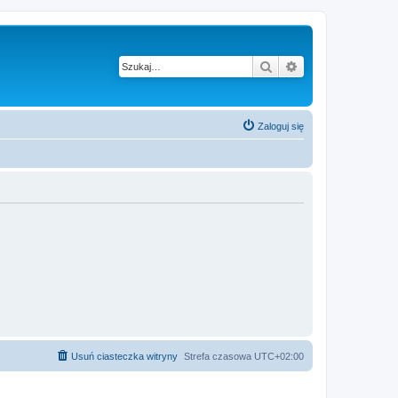
Szukaj
Wyszukiwanie z
Zaloguj się
Usuń ciasteczka witryny
Strefa czasowa
UTC+02:00