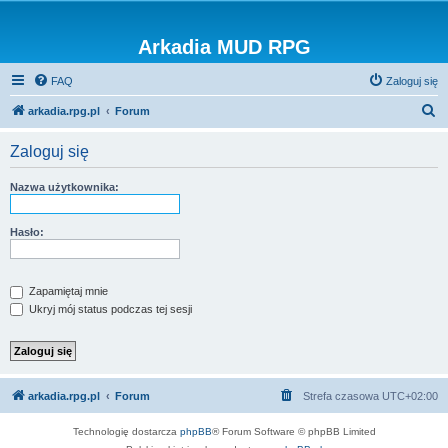
Arkadia MUD RPG
FAQ
Zaloguj się
S
arkadia.rpg.pl
Forum
z
Zaloguj się
u
k
Nazwa użytkownika:
a
j
Hasło:
Zapamiętaj mnie
Ukryj mój status podczas tej sesji
arkadia.rpg.pl
Forum
Strefa czasowa
UTC+02:00
Technologię dostarcza
phpBB
® Forum Software © phpBB Limited