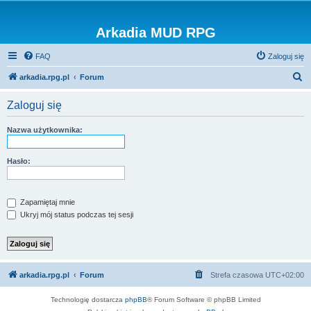
Arkadia MUD RPG
FAQ
Zaloguj się
S
arkadia.rpg.pl
Forum
z
Zaloguj się
u
k
Nazwa użytkownika:
a
j
Hasło:
Zapamiętaj mnie
Ukryj mój status podczas tej sesji
arkadia.rpg.pl
Forum
Strefa czasowa
UTC+02:00
Technologię dostarcza
phpBB
® Forum Software © phpBB Limited