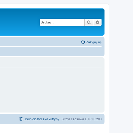
Szukaj
Wyszukiwanie z
Zaloguj się
Usuń ciasteczka witryny
Strefa czasowa
UTC+02:00