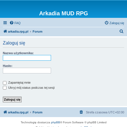
Arkadia MUD RPG
FAQ
Zaloguj się
S
arkadia.rpg.pl
Forum
z
Zaloguj się
u
k
Nazwa użytkownika:
a
j
Hasło:
Zapamiętaj mnie
Ukryj mój status podczas tej sesji
arkadia.rpg.pl
Forum
Strefa czasowa
UTC+02:00
Technologię dostarcza
phpBB
® Forum Software © phpBB Limited