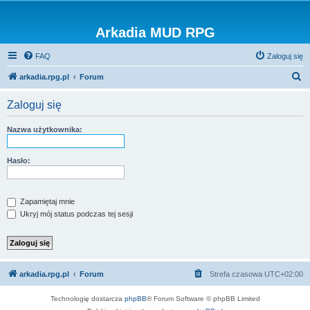
Arkadia MUD RPG
FAQ
Zaloguj się
S
arkadia.rpg.pl
Forum
z
Zaloguj się
u
k
Nazwa użytkownika:
a
j
Hasło:
Zapamiętaj mnie
Ukryj mój status podczas tej sesji
arkadia.rpg.pl
Forum
Strefa czasowa
UTC+02:00
Technologię dostarcza
phpBB
® Forum Software © phpBB Limited