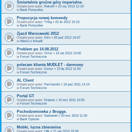
Śmiertelnie groźne góry imperialne.
Ostatni post autor:
Rakoth
«
23 sty 2013 12:19
w
Bank Pomysłów
Propozycja nowej komendy
Ostatni post autor:
Trfog
«
01 lis 2012 10:15
w
Bank Pomysłów
Zjazd Warszawski 2012
Ostatni post autor:
Girn
«
05 paź 2012 16:07
w
Wieści z Arkadii
Problem po 14.08.2012
Ostatni post autor:
Orror
«
15 sie 2012 14:00
w
Forum Techniczne
polecam klienta MUDLET - darmowy
Ostatni post autor:
Genyr
«
23 lip 2012 11:50
w
Forum Techniczne
AL Client
Ostatni post autor:
Parchandri
«
18 paź 2011 14:14
w
Forum Techniczne
Portal GT
Ostatni post autor:
Drakan
«
10 wrz 2011 10:05
w
Forum Techniczne
Pochodzeniowka z Brugge.
Ostatni post autor:
Nathaniel
«
03 wrz 2010 11:30
w
Bank Opisów
Mobki, luzna zbieranina
Ostatni post autor:
Ulik
«
21 sie 2010 19:39