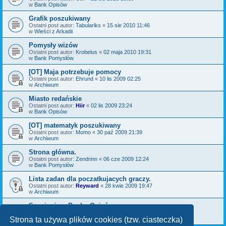
w
Bank Opisów
Grafik poszukiwany
Ostatni post autor:
Tabulariks
«
15 sie 2010 11:46
w
Wieści z Arkadii
Pomysły wizów
Ostatni post autor:
Krobelus
«
02 maja 2010 19:31
w
Bank Pomysłów
[OT] Maja potrzebuje pomocy
Ostatni post autor:
Ehrund
«
10 lis 2009 02:25
w
Archiwum
Miasto redańskie
Ostatni post autor:
Hiir
«
02 lis 2009 23:24
w
Bank Opisów
[OT] matematyk poszukiwany
Ostatni post autor:
Momo
«
30 paź 2009 21:39
w
Archiwum
Strona główna.
Ostatni post autor:
Zendrinn
«
06 cze 2009 12:24
w
Bank Pomysłów
Lista zadan dla poczatkujacych graczy.
Ostatni post autor:
Reyward
«
28 kwie 2009 19:47
w
Archiwum
Savoir-vivre Banku Opisów
Ostatni post autor:
Yarrid
«
11 lut 2009 23:29
w
Bank Opisów
Strona ta używa plików cookies (tzw. ciasteczka)