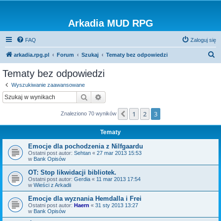
Arkadia MUD RPG
FAQ
Zaloguj się
S
arkadia.rpg.pl
Forum
Szukaj
Tematy bez odpowiedzi
z
Tematy bez odpowiedzi
u
Wyszukiwanie zaawansowane
k
Szukaj
Wyszukiwanie zaawansowane
a
1
2
3
Poprzednia
Znaleziono 70 wyników
j
Tematy
Emocje dla pochodzenia z Nilfgaardu
Ostatni post autor:
Sehtan
«
27 mar 2013 15:53
w
Bank Opisów
OT: Stop likwidacji bibliotek.
Ostatni post autor:
Gerdia
«
11 mar 2013 17:54
w
Wieści z Arkadii
Emocje dla wyznania Hemdalla i Frei
Ostatni post autor:
Haern
«
31 sty 2013 13:27
w
Bank Opisów