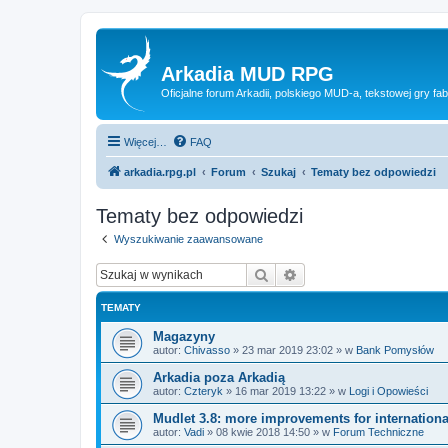
Arkadia MUD RPG
Oficjalne forum Arkadii, polskiego MUD-a, tekstowej gry fab
Więcej…
FAQ
arkadia.rpg.pl
Forum
Szukaj
Tematy bez odpowiedzi
Tematy bez odpowiedzi
Wyszukiwanie zaawansowane
Szukaj
Wyszukiwanie zaawan
TEMATY
Magazyny
autor:
Chivasso
»
23 mar 2019 23:02
» w
Bank Pomysłów
Arkadia poza Arkadią
autor:
Czteryk
»
16 mar 2019 13:22
» w
Logi i Opowieści
Mudlet 3.8: more improvements for internationa
autor:
Vadi
»
08 kwie 2018 14:50
» w
Forum Techniczne