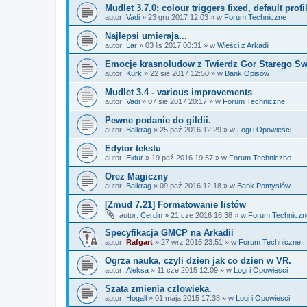
Mudlet 3.7.0: colour triggers fixed, default prof
autor:
Vadi
»
23 gru 2017 12:03
» w
Forum Techniczne
Najlepsi umieraja...
autor:
Lar
»
03 lis 2017 00:31
» w
Wieści z Arkadii
Emocje krasnoludow z Twierdz Gor Starego Sw
autor:
Kurk
»
22 sie 2017 12:50
» w
Bank Opisów
Mudlet 3.4 - various improvements
autor:
Vadi
»
07 sie 2017 20:17
» w
Forum Techniczne
Pewne podanie do gildii.
autor:
Balkrag
»
25 paź 2016 12:29
» w
Logi i Opowieści
Edytor tekstu
autor:
Eldur
»
19 paź 2016 19:57
» w
Forum Techniczne
Orez Magiczny
autor:
Balkrag
»
09 paź 2016 12:18
» w
Bank Pomysłów
[Zmud 7.21] Formatowanie listów
autor:
Cerdin
»
21 cze 2016 16:38
» w
Forum Techniczn
Specyfikacja GMCP na Arkadii
autor:
Rafgart
»
27 wrz 2015 23:51
» w
Forum Techniczne
Ogrza nauka, czyli dzien jak co dzien w VR.
autor:
Aleksa
»
11 cze 2015 12:09
» w
Logi i Opowieści
Szata zmienia czlowieka.
autor:
Hogall
»
01 maja 2015 17:38
» w
Logi i Opowieści