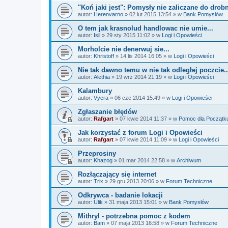
"Koń jaki jest": Pomysły nie zaliczane do drob
autor:
Herenvarno
»
02 lut 2015 13:54
» w
Bank Pomysłów
O tem jak krasnolud handlowac nie umie...
autor:
Isil
»
29 sty 2015 11:02
» w
Logi i Opowieści
Morholcie nie denerwuj sie...
autor:
Khristoff
»
14 lis 2014 16:05
» w
Logi i Opowieści
Nie tak dawno temu w nie tak odległej poczcie..
autor:
Alethia
»
19 wrz 2014 21:19
» w
Logi i Opowieści
Kalambury
autor:
Vyera
»
06 cze 2014 15:49
» w
Logi i Opowieści
Zgłaszanie błędów
autor:
Rafgart
»
07 kwie 2014 11:37
» w
Pomoc dla Początk
Jak korzystać z forum Logi i Opowieści
autor:
Rafgart
»
07 kwie 2014 11:09
» w
Logi i Opowieści
Przeprosiny
autor:
Khazog
»
01 mar 2014 22:58
» w
Archiwum
Rozłączający się internet
autor:
Trix
»
29 gru 2013 20:06
» w
Forum Techniczne
Odkrywca - badanie lokacji
autor:
Ulik
»
31 maja 2013 15:01
» w
Bank Pomysłów
Mithryl - potrzebna pomoc z kodem
autor:
Bam
»
07 maja 2013 16:58
» w
Forum Techniczne