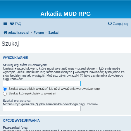
Arkadia MUD RPG
FAQ
Zaloguj się
arkadia.rpg.pl
Forum
Szukaj
Szukaj
WYSZUKIWANIE
Szukaj wg słów kluczowych:
Umieść
+
przed słowem, które musi wystąpić oraz
-
przed słowem, które nie może
wystąpić. Jeśli umieścisz listę słów oddzielonych
|
wewnątrz nawiasów, tylko jedno ze
słów będzie musiało wystąpić. Możesz użyć gwiazdki (*) jako zamiennika dowolnego
ciągu znaków.
Szukaj wszystkich wyrażeń lub użyj wyrażenia wprowadzonego
Szukaj któregokolwiek z wyrażeń
Szukaj wg autora:
Można użyć gwiazdki (*) jako zamiennika dowolnego ciągu znaków.
OPCJE WYSZUKIWANIA
Przeszukaj fora: