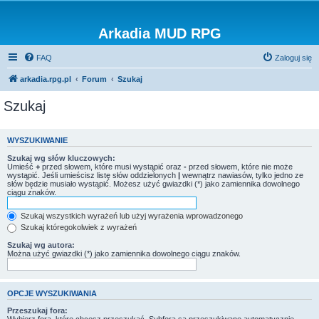
Arkadia MUD RPG
FAQ
Zaloguj się
arkadia.rpg.pl
Forum
Szukaj
Szukaj
WYSZUKIWANIE
Szukaj wg słów kluczowych:
Umieść
+
przed słowem, które musi wystąpić oraz
-
przed słowem, które nie może
wystąpić. Jeśli umieścisz listę słów oddzielonych
|
wewnątrz nawiasów, tylko jedno ze
słów będzie musiało wystąpić. Możesz użyć gwiazdki (*) jako zamiennika dowolnego
ciągu znaków.
Szukaj wszystkich wyrażeń lub użyj wyrażenia wprowadzonego
Szukaj któregokolwiek z wyrażeń
Szukaj wg autora:
Można użyć gwiazdki (*) jako zamiennika dowolnego ciągu znaków.
OPCJE WYSZUKIWANIA
Przeszukaj fora: