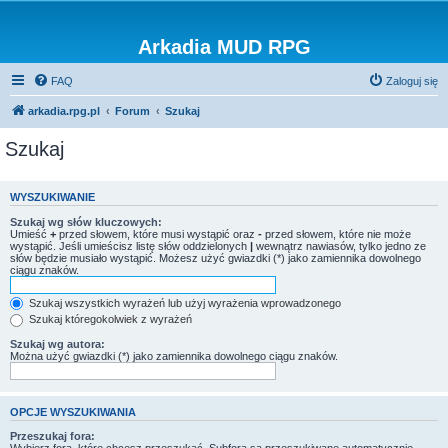
Arkadia MUD RPG
FAQ
Zaloguj się
arkadia.rpg.pl
Forum
Szukaj
Szukaj
WYSZUKIWANIE
Szukaj wg słów kluczowych:
Umieść
+
przed słowem, które musi wystąpić oraz
-
przed słowem, które nie może
wystąpić. Jeśli umieścisz listę słów oddzielonych
|
wewnątrz nawiasów, tylko jedno ze
słów będzie musiało wystąpić. Możesz użyć gwiazdki (*) jako zamiennika dowolnego
ciągu znaków.
Szukaj wszystkich wyrażeń lub użyj wyrażenia wprowadzonego
Szukaj któregokolwiek z wyrażeń
Szukaj wg autora:
Można użyć gwiazdki (*) jako zamiennika dowolnego ciągu znaków.
OPCJE WYSZUKIWANIA
Przeszukaj fora: