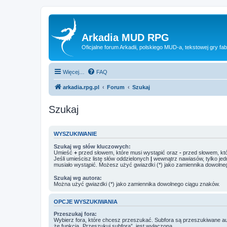
Arkadia MUD RPG
Oficjalne forum Arkadii, polskiego MUD-a, tekstowej gry fab
Więcej…
FAQ
arkadia.rpg.pl
Forum
Szukaj
Szukaj
WYSZUKIWANIE
Szukaj wg słów kluczowych:
Umieść
+
przed słowem, które musi wystąpić oraz
-
przed słowem, któ
Jeśli umieścisz listę słów oddzielonych
|
wewnątrz nawiasów, tylko jed
musiało wystąpić. Możesz użyć gwiazdki (*) jako zamiennika dowolne
Szukaj wg autora:
Można użyć gwiazdki (*) jako zamiennika dowolnego ciągu znaków.
OPCJE WYSZUKIWANIA
Przeszukaj fora:
Wybierz fora, które chcesz przeszukać. Subfora są przeszukiwane a
że funkcja „Przeszukuj subfora”, jest wyłączona.