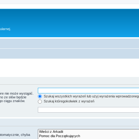
ularnej.
re nie może wystąpić.
Szukaj wszystkich wyrażeń lub użyj wyrażenia wprowadzoneg
no ze słów będzie
go ciągu znaków.
Szukaj któregokolwiek z wyrażeń
utomatycznie, chyba