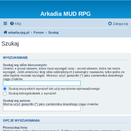
Arkadia MUD RPG
FAQ
Zaloguj się
arkadia.rpg.pl
Forum
Szukaj
Szukaj
WYSZUKIWANIE
Szukaj wg słów kluczowych:
Umieść
+
przed słowem, które musi wystąpić oraz
-
przed słowem, które nie może
wystąpić. Jeśli umieścisz listę słów oddzielonych
|
wewnątrz nawiasów, tylko jedno ze
słów będzie musiało wystąpić. Możesz użyć gwiazdki (*) jako zamiennika dowolnego
ciągu znaków.
Szukaj wszystkich wyrażeń lub użyj wyrażenia wprowadzonego
Szukaj któregokolwiek z wyrażeń
Szukaj wg autora:
Można użyć gwiazdki (*) jako zamiennika dowolnego ciągu znaków.
OPCJE WYSZUKIWANIA
Przeszukaj fora: