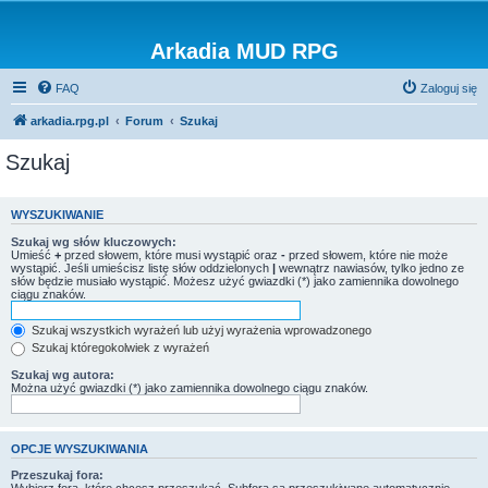
Arkadia MUD RPG
FAQ
Zaloguj się
arkadia.rpg.pl
Forum
Szukaj
Szukaj
WYSZUKIWANIE
Szukaj wg słów kluczowych:
Umieść
+
przed słowem, które musi wystąpić oraz
-
przed słowem, które nie może
wystąpić. Jeśli umieścisz listę słów oddzielonych
|
wewnątrz nawiasów, tylko jedno ze
słów będzie musiało wystąpić. Możesz użyć gwiazdki (*) jako zamiennika dowolnego
ciągu znaków.
Szukaj wszystkich wyrażeń lub użyj wyrażenia wprowadzonego
Szukaj któregokolwiek z wyrażeń
Szukaj wg autora:
Można użyć gwiazdki (*) jako zamiennika dowolnego ciągu znaków.
OPCJE WYSZUKIWANIA
Przeszukaj fora: