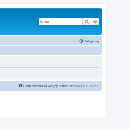
Szukaj
Wyszukiwanie z
Zaloguj się
Usuń ciasteczka witryny
Strefa czasowa
UTC+02:00