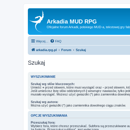
Arkadia MUD RPG
Oficjalne forum Arkadii, polskiego MUD-a, tekstowej gry fab
Więcej…
FAQ
arkadia.rpg.pl
Forum
Szukaj
Szukaj
WYSZUKIWANIE
Szukaj wg słów kluczowych:
Umieść
+
przed słowem, które musi wystąpić oraz
-
przed słowem, któ
Jeśli umieścisz listę słów oddzielonych
|
wewnątrz nawiasów, tylko jed
musiało wystąpić. Możesz użyć gwiazdki (*) jako zamiennika dowolne
Szukaj wg autora:
Można użyć gwiazdki (*) jako zamiennika dowolnego ciągu znaków.
OPCJE WYSZUKIWANIA
Przeszukaj fora:
Wybierz fora, które chcesz przeszukać. Subfora są przeszukiwane a
że funkcja „Przeszukuj subfora”, jest wyłączona.