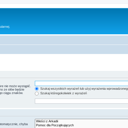
ularnej.
re nie może wystąpić.
Szukaj wszystkich wyrażeń lub użyj wyrażenia wprowadzoneg
no ze słów będzie
go ciągu znaków.
Szukaj któregokolwiek z wyrażeń
utomatycznie, chyba