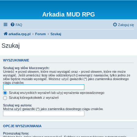
Arkadia MUD RPG
FAQ
Zaloguj się
arkadia.rpg.pl
Forum
Szukaj
Szukaj
WYSZUKIWANIE
Szukaj wg słów kluczowych:
Umieść
+
przed słowem, które musi wystąpić oraz
-
przed słowem, które nie może
wystąpić. Jeśli umieścisz listę słów oddzielonych
|
wewnątrz nawiasów, tylko jedno ze
słów będzie musiało wystąpić. Możesz użyć gwiazdki (*) jako zamiennika dowolnego
ciągu znaków.
Szukaj wszystkich wyrażeń lub użyj wyrażenia wprowadzonego
Szukaj któregokolwiek z wyrażeń
Szukaj wg autora:
Można użyć gwiazdki (*) jako zamiennika dowolnego ciągu znaków.
OPCJE WYSZUKIWANIA
Przeszukaj fora: