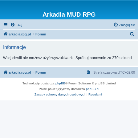
Arkadia MUD RPG
FAQ
Zaloguj się
S
arkadia.rpg.pl
Forum
z
Informacje
u
k
W tej chwili nie możesz użyć wyszukiwarki. Spróbuj ponownie za 270 sekund.
a
j
arkadia.rpg.pl
Forum
Strefa czasowa
UTC+02:00
Technologię dostarcza
phpBB
® Forum Software © phpBB Limited
Polski pakiet językowy dostarcza
phpBB.pl
Zasady ochrony danych osobowych
|
Regulamin