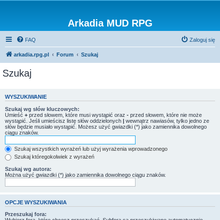
Arkadia MUD RPG
FAQ
Zaloguj się
arkadia.rpg.pl
Forum
Szukaj
Szukaj
WYSZUKIWANIE
Szukaj wg słów kluczowych:
Umieść
+
przed słowem, które musi wystąpić oraz
-
przed słowem, które nie może
wystąpić. Jeśli umieścisz listę słów oddzielonych
|
wewnątrz nawiasów, tylko jedno ze
słów będzie musiało wystąpić. Możesz użyć gwiazdki (*) jako zamiennika dowolnego
ciągu znaków.
Szukaj wszystkich wyrażeń lub użyj wyrażenia wprowadzonego
Szukaj któregokolwiek z wyrażeń
Szukaj wg autora:
Można użyć gwiazdki (*) jako zamiennika dowolnego ciągu znaków.
OPCJE WYSZUKIWANIA
Przeszukaj fora: