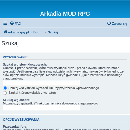
Arkadia MUD RPG
FAQ
Zaloguj się
arkadia.rpg.pl
Forum
Szukaj
Szukaj
WYSZUKIWANIE
Szukaj wg słów kluczowych:
Umieść
+
przed słowem, które musi wystąpić oraz
-
przed słowem, które nie może
wystąpić. Jeśli umieścisz listę słów oddzielonych
|
wewnątrz nawiasów, tylko jedno ze
słów będzie musiało wystąpić. Możesz użyć gwiazdki (*) jako zamiennika dowolnego
ciągu znaków.
Szukaj wszystkich wyrażeń lub użyj wyrażenia wprowadzonego
Szukaj któregokolwiek z wyrażeń
Szukaj wg autora:
Można użyć gwiazdki (*) jako zamiennika dowolnego ciągu znaków.
OPCJE WYSZUKIWANIA
Przeszukaj fora: