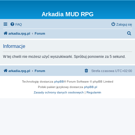
Arkadia MUD RPG
FAQ
Zaloguj się
S
arkadia.rpg.pl
Forum
z
Informacje
u
k
W tej chwili nie możesz użyć wyszukiwarki. Spróbuj ponownie za 5 sekund.
a
j
arkadia.rpg.pl
Forum
Strefa czasowa
UTC+02:00
Technologię dostarcza
phpBB
® Forum Software © phpBB Limited
Polski pakiet językowy dostarcza
phpBB.pl
Zasady ochrony danych osobowych
|
Regulamin