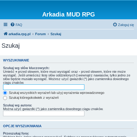
Arkadia MUD RPG
FAQ
Zaloguj się
arkadia.rpg.pl
Forum
Szukaj
Szukaj
WYSZUKIWANIE
Szukaj wg słów kluczowych:
Umieść
+
przed słowem, które musi wystąpić oraz
-
przed słowem, które nie może
wystąpić. Jeśli umieścisz listę słów oddzielonych
|
wewnątrz nawiasów, tylko jedno ze
słów będzie musiało wystąpić. Możesz użyć gwiazdki (*) jako zamiennika dowolnego
ciągu znaków.
Szukaj wszystkich wyrażeń lub użyj wyrażenia wprowadzonego
Szukaj któregokolwiek z wyrażeń
Szukaj wg autora:
Można użyć gwiazdki (*) jako zamiennika dowolnego ciągu znaków.
OPCJE WYSZUKIWANIA
Przeszukaj fora: