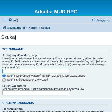
Arkadia MUD RPG
FAQ
Zaloguj się
arkadia.rpg.pl
Forum
Szukaj
Szukaj
WYSZUKIWANIE
Szukaj wg słów kluczowych:
Umieść
+
przed słowem, które musi wystąpić oraz
-
przed słowem, które nie może
wystąpić. Jeśli umieścisz listę słów oddzielonych
|
wewnątrz nawiasów, tylko jedno ze
słów będzie musiało wystąpić. Możesz użyć gwiazdki (*) jako zamiennika dowolnego
ciągu znaków.
Szukaj wszystkich wyrażeń lub użyj wyrażenia wprowadzonego
Szukaj któregokolwiek z wyrażeń
Szukaj wg autora:
Można użyć gwiazdki (*) jako zamiennika dowolnego ciągu znaków.
OPCJE WYSZUKIWANIA
Przeszukaj fora: